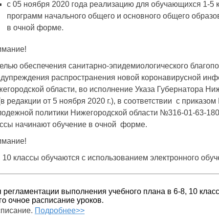
с 05 ноября 2020 года реализацию для обучающихся 1-5
программ начального общего и основного общего образо
в очной форме.
имание!
елью обеспечения санитарно-эпидемиологического благопо
дупреждения распространения новой коронавирусной инфе
егородской области, во исполнение Указа Губернатора Ниж
(в редакции от 5 ноября 2020 г.), в соответствии с приказо
одежной политики Нижегородской области №316-01-63-1802/
ссы начинают обучение в очной форме.
имание!
, 10 классы обучаются с использованием электронного обу
 регламентации выполнения учебного плана в 6-8, 10 клас
ОВОСТИ - В ВК
ВНИМАНИЕ:
го очное расписание уроков.
ИНФОРМАЦИЯ О
ЛЬГОТНЫХ ЗАВТРАКАХ
списание.
Подробнее>>