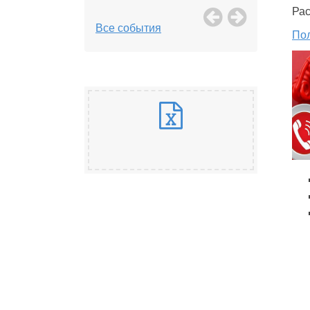
Рас
Все события
По