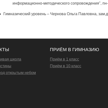
информационно-методического сопровождения", пн-пт,
Гимназический уровень – Чернова Ольга Павловна, зам.д
КТЫ
ПРИЁМ В ГИМНАЗИЮ
ивая школа
Приём в 1 класс
истины
Приём в 10 класс
под открытым небом