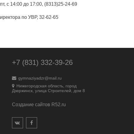
 с 14:00 до 17:00, (8313)25-24-69
иректора по УВР, 32-62-65
+7 (831) 332-39-26
gymnaziyadzr@mail.ru
Нижегородская область, город
Дзержинск, улица Строителей, дом 8
Создание сайтов R52.ru