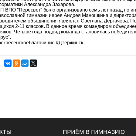
орматики Александра Захарова.
 ВПО "Пересвет" было организовано семь лет назад по ин
вославной гимназии иерея Андрея Маношкина и директора 
оводителем объединения является Светлана Дергачева. По
щихся 2-11 классов. В данное время командиром объедине
яков. Четыре года подряд команда становилась победите
рус".
скресенскоеблагочиние #Дзержинск
КТЫ
ПРИЁМ В ГИМНАЗИЮ