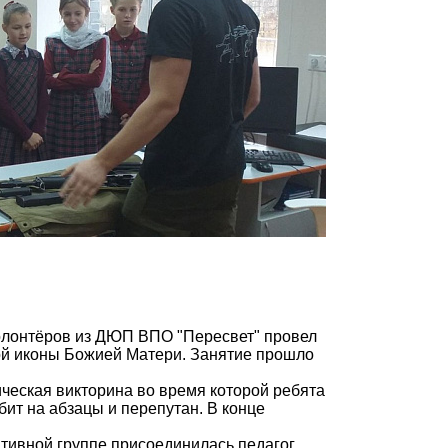
олонтёров из ДЮП ВПО "Пересвет" провел
ой иконы Божией Матери. Занятие прошло
ическая викторина во время которой ребята
СПОНСОР ГИМНАЗИИ
бит на абзацы и перепутан. В конце
ативной группе присоединилась педагог