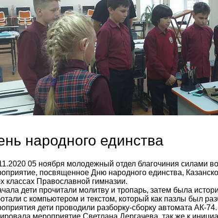
ень народного единства
11.2020
05 ноября молодежный отдел благочиния силами в
оприятие, посвященное Дню народного единства, Казанск
-х классах Православной гимназии.
чала дети прочитали молитву и тропарь, затем была истор
ОВОСТИ - В ВК
ВНИМАНИЕ:
отали с компьютером и текстом, который как пазлы был раз
ИНФОРМАЦИЯ О
оприятия дети проводили разборку-сборку автомата АК-74.
ЛЬГОТНЫХ ЗАВТРАКАХ
ировала мероприятие Светлана Дергачева, так же к иници