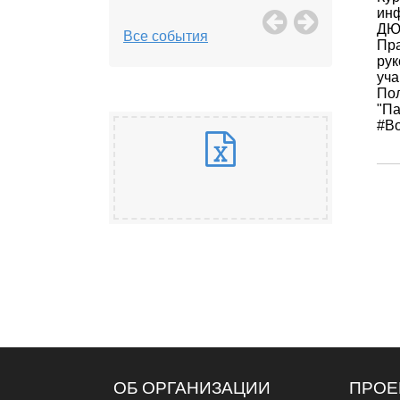
инф
ДЮП
Все события
Пра
рук
уча
Пол
"Па
#Во
ОБ ОРГАНИЗАЦИИ
ПРОЕ