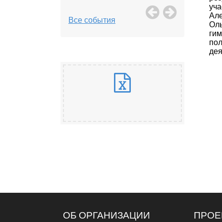
уча
Але
Все события
Оль
гим
по
дея
ОБ ОРГАНИЗАЦИИ
ПРОЕ