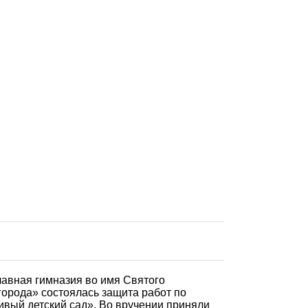
СПОНСОР ГИМНАЗИИ
авная гимназия во имя Святого
города» состоялась защита работ по
вый детский сад». Во вручении приняли