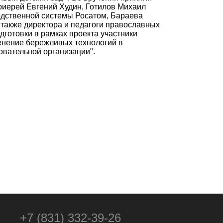
тоиерей Евгений Худин, Готилов Михаил
одственной системы Росатом, Бараева
 также директора и педагоги православных
дготовки в рамках проекта участники
нение бережливых технологий в
овательной организации".
+7 (831) 332-39-26